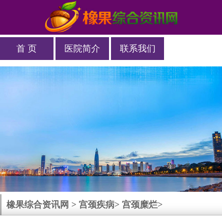
首 页
医院简介
联系我们
橡果综合资讯网
>
宫颈疾病
>
宫颈糜烂
>