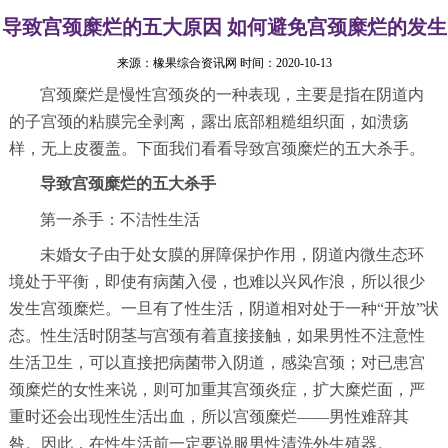
导致宫颈糜烂的五大原因 如何避免宫颈糜烂的发生
来源：
橡果综合资讯网
时间：2020-10-13
宫颈糜烂是慢性宫颈炎的一种表现，主要是指在阴道内
的子宫颈的粘膜完全剥离，露出底部粗糙组织面，如溃疡
样，无上皮覆盖。下面我们看看导致宫颈糜烂的五大杀手。
导致宫颈糜烂的五大杀手
第一杀手：不洁性生活
未婚女子由于处女膜的屏障保护作用，阴道内微生态环
境处于平衡，即使有病菌入侵，也难以兴风作浪，所以很少
发生宫颈糜烂。一旦有了性生活，阴道相对处于一种“开放”状
态。性生活时阴茎与宫颈有着直接接触，如果男性不注意性
生活卫生，可以直接把病菌带入阴道，感染宫颈；对已患宫
颈糜烂的女性来说，则可加重其宫颈炎症，扩大糜烂面，严
重时还会出现性生活出血，所以宫颈糜烂——男性难辞其
咎。因此，在性生活前一定要说服男性清洗外生殖器。