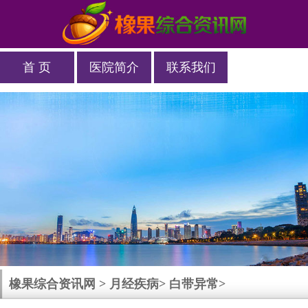
首 页
医院简介
联系我们
橡果综合资讯网
>
月经疾病
>
白带异常
>