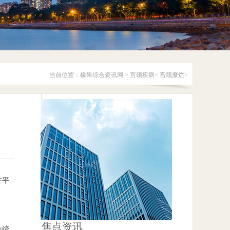
当前位置：
橡果综合资讯网
>
宫颈疾病
>
宫颈糜烂
>
在平
焦点资讯
结缔