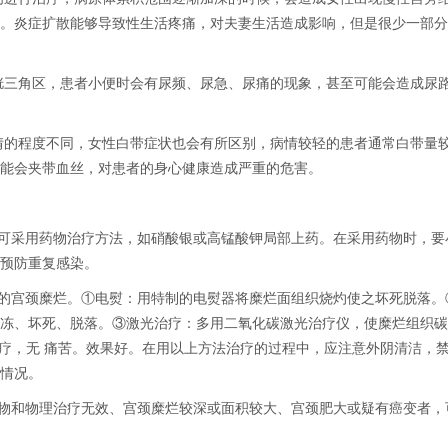
。炎症扩散能够导致性生活疼痛，对夫妻生活造成影响，但是很少一部分
胱三角区，患者小便时会有尿频、尿急、尿痛的现象，甚至可能会造成尿
情的程度不同，女性白带症状也会有所区别，病情较轻的患者通常白带量
能会夹带血丝，对患者的身心健康造成严重的危害。
的可采用药物治疗方法，如硝酸银或高锰酸钾局部上药。在采用药物时，要
预防重复感染。
深的宫颈糜烂。①电熨：用特制的电熨器将糜烂面组织烧灼使之坏死脱落。
冻、坏死、脱落。③激光治疗：多用二氧化碳激光治疗仪，使糜烂组织碳
治疗，无 痛苦。效果好。在用以上方法治疗的过程中，应注意外阴清洁，
情况。
药物和物理治疗无效、宫颈糜烂较深或面积较大、宫颈肥大或疑有癌变者，