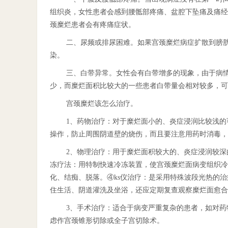
组织炎，女性患者会感到腰骶部疼痛、盆腔下坠痛及痛经
颈糜烂患者会有疼痛症状。
二、尿频或排尿困难。如果宫颈糜烂病症扩散到膀
染。
三、白带异常。女性会有白带增多的现象，由于病
少，而糜烂面积比较大的一些患者白带量会相对较多，可
宫颈糜烂该怎么治疗。
1、药物治疗：对于糜烂面小的、炎症浸润比较浅
操作，防止周围阴道壁的烧伤，而且要注意用药时消毒，
2、物理治疗：用于糜烂面积较大的、炎症浸润较
冻疗法：用特制快速冷冻装置，使宫颈糜烂面病变组织冷
化、结痴、脱落。④ks仪治疗：是采用特殊波段光热的
住生活、阴道灌洗及坐浴，还应定期复查观察糜烂面愈合
3、手术治疗：适合于病变严重复杂的患者，如对
虑作宫颈锥形切除或全子宫切除术。