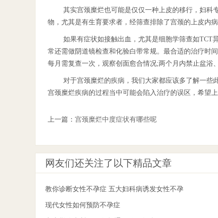
其实宫颈糜烂也可能是仅仅一种上皮的移行，妇科
物，尤其是有生育要求者，经筛查排除了宫颈的上皮内病
如果有症状如接触出血，尤其是细胞学筛查如TCT
常还需做阴道镜检查和化验白带常规。最合适的治疗时间
每月需复查一次，观察创面愈合情况;两个月内禁止盆浴
对于宫颈糜烂的疾病，我们大家都应该多了解一些
宫颈糜烂疾病的过程当中可能会陷入治疗的误区，希望上
上一篇：
宫颈糜烂中度症状有哪些呢
网友们还关注了以下精品文章
教你诊断女性不孕症 五大妇科病诱发女性不孕
现代女性如何预防不孕症