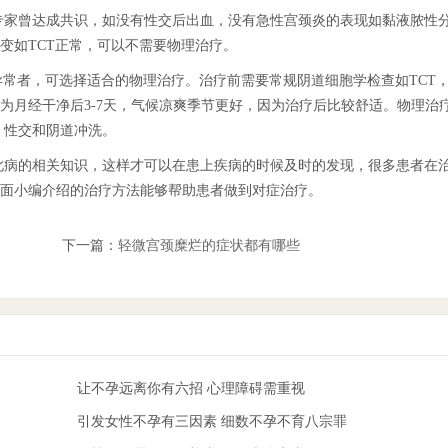
专家曾达成共识，如没有性交后出血，没有急性宫颈炎的表现如黏液脓性
变如TCT正常，可以不需要物理治疗。
异常者，可选择适合的物理治疗。治疗前需要常规阴道细胞学检查如TCT
为月经干净后3-7天，气候凉爽季节更好，因为治疗后比较舒适。物理治
、性交和阴道冲洗。
此病的相关知识，这样才可以在患上疾病的时候及时的发现，很多患者在
面小编介绍的治疗方法能够帮助患者做到对症治疗。
下一篇：
轻微宫颈糜烂的症状都有哪些
让不孕远离你有六招 心理障碍需重视
引发女性不孕有三因素 细数不孕不育八宗罪