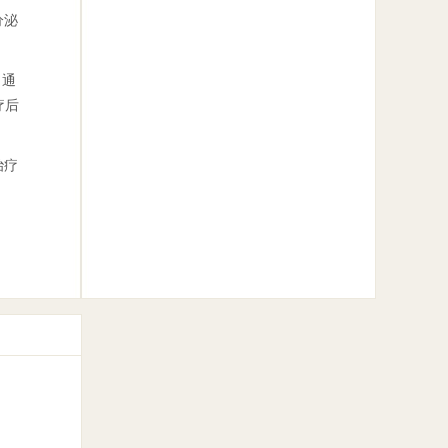
分泌
，通
疗后
治疗