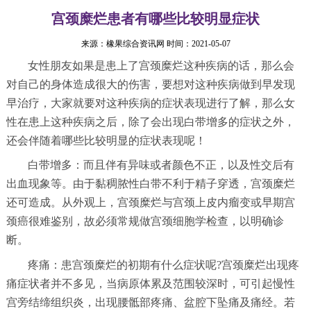
宫颈糜烂患者有哪些比较明显症状
来源：
橡果综合资讯网
时间：2021-05-07
女性朋友如果是患上了宫颈糜烂这种疾病的话，那么会
对自己的身体造成很大的伤害，要想对这种疾病做到早发现
早治疗，大家就要对这种疾病的症状表现进行了解，那么女
性在患上这种疾病之后，除了会出现白带增多的症状之外，
还会伴随着哪些比较明显的症状表现呢！
白带增多：而且伴有异味或者颜色不正，以及性交后有
出血现象等。由于黏稠脓性白带不利于精子穿透，宫颈糜烂
还可造成。从外观上，宫颈糜烂与宫颈上皮内瘤变或早期宫
颈癌很难鉴别，故必须常规做宫颈细胞学检查，以明确诊
断。
疼痛：患宫颈糜烂的初期有什么症状呢?宫颈糜烂出现疼
痛症状者并不多见，当病原体累及范围较深时，可引起慢性
宫旁结缔组织炎，出现腰骶部疼痛、盆腔下坠痛及痛经。若