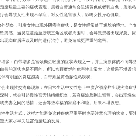
颈糜烂最主要的症状表现，患者白带通常会呈淡黄色或者乳白色，质地粘
疗会导致女性出现不孕症，对女性危害很大，影响女性身心健康。
致外阴炎，引发女性出现外阴瘙痒症状，是女性经常处于尴尬的境地。当
坠痛感。当炎症蔓延至膀胱三角区或者周围时，会导致患者出现尿急、尿
出现病症后应该及时的进行治疗，避免造成更严重的危害。
带增多：白带增多是宫颈糜烂轻度的症状表现之一，并且病原体的不同导
白带的形状也是不同的。所以宫颈糜烂的危害性非常大，这后果不堪设想
烂伴有明显的炎症感染，白带则呈黄色脓性粘稠状;
将会出现性交疼痛现象：在日常生活中女性患上中度宫颈糜烂出现疼痛症
深时，就会引起慢性宫旁结缔组织炎，若炎症波及到主韧带，会出现性生
响夫妻之间的感情，还会导致幸福的家庭不和睦。后果不堪设想。
的性生活方式，这样才能避免这种疾病严重平时也要注意合理的饮食，要
望大家尽早关注宫颈糜烂的发展。