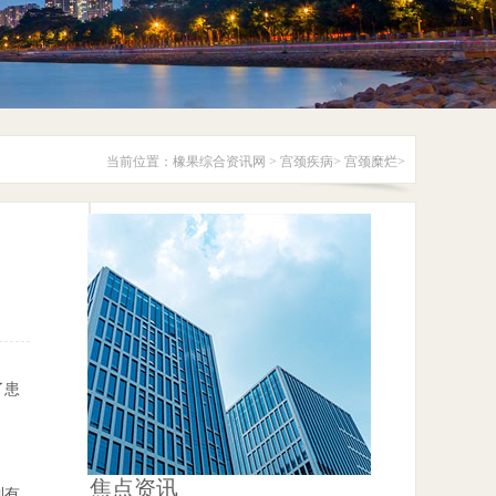
当前位置：
橡果综合资讯网
>
宫颈疾病
>
宫颈糜烂
>
了患
焦点资讯
到有