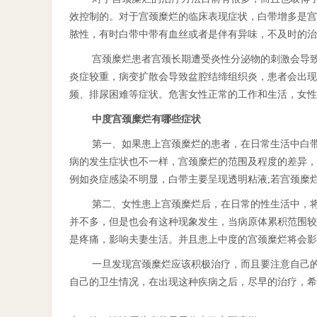
效控制的。对于宫颈糜烂的临床表现症状，白带增多是宫
脓性，有时白带中带有血丝或者是伴有异味，不及时的治
宫颈糜烂患者宫颈长期遭受炎性分泌物的刺激会导
炎症较重，病变扩散会导致盆腔结缔组织炎，患者会出现
频、排尿困难等症状。危害女性正常的工作和生活，女性
中度宫颈糜烂有哪些症状
第一、如果患上宫颈糜烂的患者，在日常生活中白
病的发生症状也不一样，宫颈糜烂的范围及程度的差异，
例如炎症感染不明显，白带主要呈现透明粘液;若宫颈糜
第二、女性患上宫颈糜烂后，在日常的性生活中，
并不多，但是也会有这种现象发生，当病原体累积范围较
是疼痛，影响夫妻生活。并且患上中度的宫颈糜烂将会影
一旦发现宫颈糜烂应该积极治疗，而且要注意自己
自己的卫生情况，在出现这种疾病之后，尽早的治疗，希