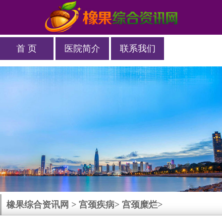
首 页
医院简介
联系我们
橡果综合资讯网
>
宫颈疾病
>
宫颈糜烂
>