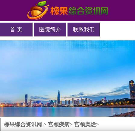
首 页
医院简介
联系我们
橡果综合资讯网
>
宫颈疾病
>
宫颈糜烂
>