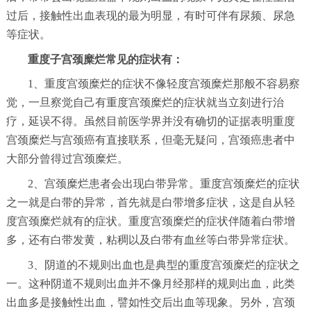
过后，接触性出血表现的最为明显，有时可伴有尿频、尿急
等症状。
重度子宫颈糜烂常见的症状有：
1、重度宫颈糜烂的症状不像轻度宫颈糜烂那般不容易察
觉，一旦察觉自己有重度宫颈糜烂的症状就当立刻进行治
疗，延误不得。虽然目前医学界并没有确切的证据表明重度
宫颈糜烂与宫颈癌有直接联系，但毫无疑问，宫颈癌患者中
大部分曾得过宫颈糜烂。
2、宫颈糜烂患者会出现白带异常。重度宫颈糜烂的症状
之一就是白带的异常，首先就是白带增多症状，这是自从轻
度宫颈糜烂就有的症状。重度宫颈糜烂的症状伴随着白带增
多，还有白带发黄，粘稠以及白带有血丝等白带异常症状。
3、阴道的不规则出血也是典型的重度宫颈糜烂的症状之
一。这种阴道不规则出血并不像月经那样的规则出血，此类
出血多是接触性出血，譬如性交后出血等现象。另外，宫颈