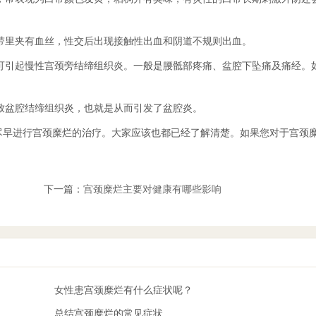
白带里夹有血丝，性交后出现接触性出血和阴道不规则出血。
，可引起慢性宫颈旁结缔组织炎。一般是腰骶部疼痛、盆腔下坠痛及痛经。
导致盆腔结缔组织炎，也就是从而引发了盆腔炎。
尽早进行宫颈糜烂的治疗。大家应该也都已经了解清楚。如果您对于宫颈
下一篇：
宫颈糜烂主要对健康有哪些影响
女性患宫颈糜烂有什么症状呢？
总结宫颈糜烂的常见症状