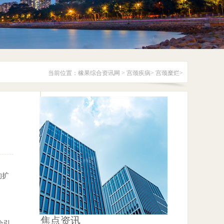
当前位置：
橡果综合资讯网
>
宫颈疾病
>
宫颈糜烂
>
的扩
焦点资讯
会引