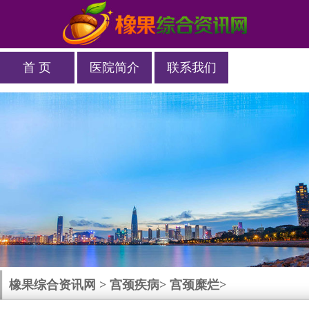
首 页
医院简介
联系我们
橡果综合资讯网
>
宫颈疾病
>
宫颈糜烂
>