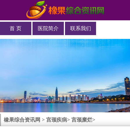
首 页
医院简介
联系我们
橡果综合资讯网
>
宫颈疾病
>
宫颈糜烂
>