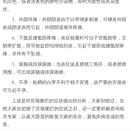
乳白色，或者淡黄色的脓性分泌物，有时为血性或夹杂血
丝。
3、外阴痒痛：外阴阴道由于白带增多刺激，可继发外阴
炎或阴道炎而引起，外阴阴道瘙痒疼痛。
4、下腹及腰骶部疼痛：炎症较重时可沿子宫骶韧带，主
韧带扩散，而导致盆腔结缔组织炎，引起下腹部或腰骶部疼
痛，并伴有下坠感。
5、尿频或排尿困难：当炎症波及膀胱三角区，或者膀胱
周围，可出现尿频或排尿困难。
6、不孕：粘稠的白带不利于精子穿透，故严重的宫颈炎
可引起不孕。
上述是对宫颈糜烂的症状做出的分析，大家别错过，当
然大家在把握了宫颈糜烂的症状之后，还一定要积极咨询相
关专家，以最大限度的恢复大家的安全，避免疾病造成的危
害。