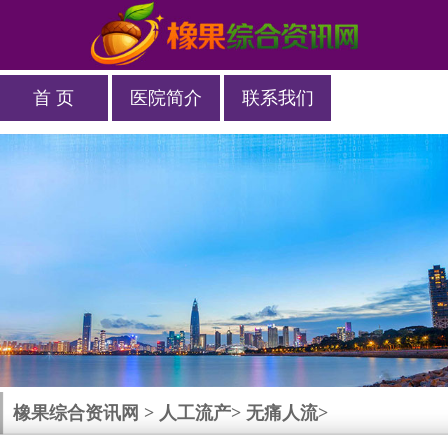
首 页
医院简介
联系我们
橡果综合资讯网
>
人工流产
>
无痛人流
>