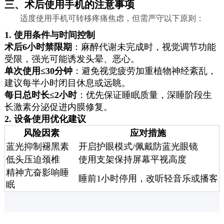
三、术后使用手机的注意事项
适度使用手机可转移疼痛焦虑，但需严守以下原则：
1. 使用条件与时间控制
术后6小时禁限期
：麻醉代谢未完成时，视觉调节功能
受限，强光可能诱发头晕、恶心。
单次使用≤30分钟
：避免视觉疲劳加重植物神经紊乱，
建议每半小时闭目休息或远眺。
每日总时长≤2小时
：优先保证睡眠质量，深睡阶段生
长激素分泌促进内膜修复。
2. 设备使用优化建议
风险因素
应对措施
蓝光抑制褪黑素
开启护眼模式/佩戴防蓝光眼镜
低头压迫颈椎
使用支架保持屏幕平视高度
精神亢奋影响睡
睡前1小时停用，改听轻音乐或播客
眠