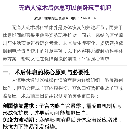
无痛人流术后休息可以侧卧玩手机吗
来源：
橡果综合资讯网
时间：2026-01-09
无痛人流术后科学休养是身体恢复的关键环节，而关于
休息期间能否采用侧卧姿势玩手机这一问题，需结合医学原
则与生活实际进行综合考量。从术后生理变化、姿势选择依
据到电子设备使用的注意事项，以下内容将系统解析科学休
养方案，帮助女性在保障健康的前提下平衡身心需求。
一、术后休息的核心原则与必要性
人流手术通过器械操作清除宫腔内妊娠组织，虽属微创
操作，但仍会造成子宫内膜损伤、宫颈口短暂扩张及子宫收
缩反应。术后前三日是组织修复的黄金窗口期：
创面修复需求
：子宫内膜血管暴露，需凝血机制启动
形成保护层，过早活动可能加剧出血。
免疫力波动期
：麻醉影响消退后身体应激反应增强，
抵抗力下降易引发感染。