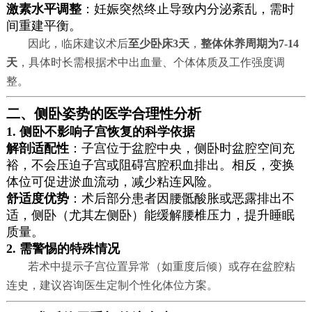
激素水平调整
：妊娠突然终止导致内分泌紊乱，需时
间重建平衡。
因此，临床建议术后
至少卧床3天
，
整体休养周期为7-14
天
，具体时长需根据术中出血量、个体体质及工作强度调
整。
二、侧卧姿势的医学合理性分析
1. 侧卧不影响子宫恢复的科学依据
解剖适配性
：子宫位于盆腔中央，侧卧时盆腔空间充
裕，不会压迫子宫或阻碍宫腔积血排出。相反，变换
体位可促进淤血流动，减少粘连风险。
舒适度优势
：术后部分患者因腰骶酸胀或恶露排出不
适，侧卧（尤其左侧卧）能缓解腰椎压力，提升睡眠
质量。
2. 需警惕的特殊情况
若术中提示子宫位置异常（如重度后倾）或存在盆腔粘
连史，建议咨询医生定制个性化体位方案。