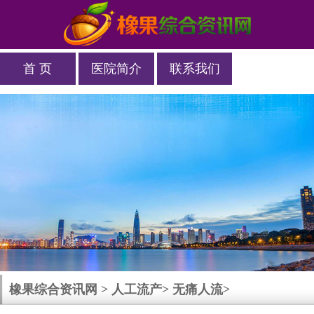
首 页
医院简介
联系我们
橡果综合资讯网
>
人工流产
>
无痛人流
>