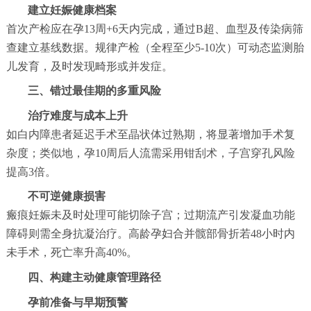
建立妊娠健康档案
首次产检应在孕13周+6天内完成，通过B超、血型及传染病筛
查建立基线数据。规律产检（全程至少5-10次）可动态监测胎
儿发育，及时发现畸形或并发症。
三、错过最佳期的多重风险
治疗难度与成本上升
如白内障患者延迟手术至晶状体过熟期，将显著增加手术复
杂度；类似地，孕10周后人流需采用钳刮术，子宫穿孔风险
提高3倍。
不可逆健康损害
瘢痕妊娠未及时处理可能切除子宫；过期流产引发凝血功能
障碍则需全身抗凝治疗。高龄孕妇合并髋部骨折若48小时内
未手术，死亡率升高40%。
四、构建主动健康管理路径
孕前准备与早期预警