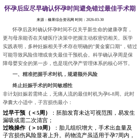
怀孕后应尽早确认怀孕时间避免错过最佳手术期
来源：
橡果综合资讯网
时间：2026-03-30
怀孕后及时确认怀孕时间不仅关乎新生命的健康孕育，
更与母亲能否在关键医疗决策中把握主动权密切相关。医学
实践表明，多种妊娠相关手术存在明确的"黄金窗口期"，错过
可能导致风险倍增或丧失最佳干预机会。科学确认孕周是保
障母婴安全的第一步，也是现代孕产管理体系的核心环节。
一、精准把握手术时机，规避额外风险
终止妊娠手术的时间敏感性
非计划妊娠若需终止，无痛人流的最佳时机为孕6-8周。此时
孕囊大小适中，子宫损伤最小：
过早干预（＜5周）
：胚胎发育未达可视范围，易发生
漏吸或需二次清宫；
过晚操作（＞10周）
：胎儿组织增大，手术出血量及
子宫损伤风险显著上升。药物流产虽适用于孕7周内，