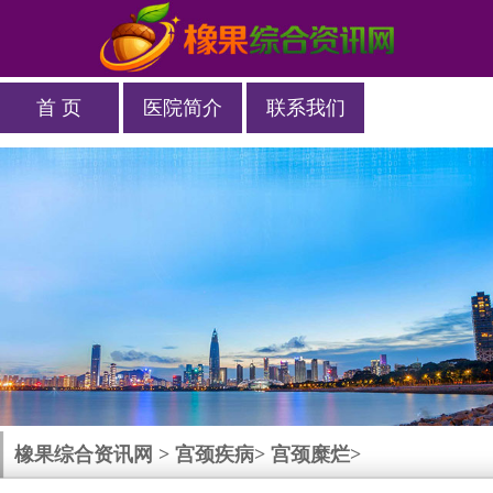
首 页
医院简介
联系我们
橡果综合资讯网
>
宫颈疾病
>
宫颈糜烂
>