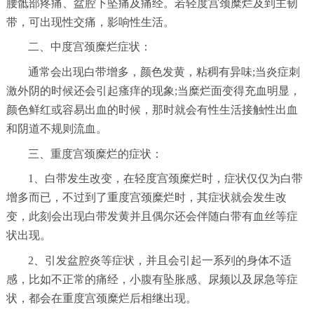
腰骶部疼痛、盆腔下坠痛及痛经。若轻度宫颈糜烂及到主韧
带，可出现性交痛，影响性生活。
二、中度宫颈糜烂症状：
通常会出现白带增多，颜色发黄，粘稠有异味;当炎症刺
激外阴的时候还会引起瘙痒的现象;当糜烂面变得充血明显，
颜色鲜红或容易出血的时候，那时就会有性生活接触性出血
和阴道不规则流血。
三、重度宫颈糜烂的症状：
1、白带发生改变，在轻度宫颈糜烂时，症状仅仅为白带
增多而已，不过到了重度宫颈糜烂时，其症状就会发生改
变，此刻会出现白带发黄并且偶尔还会伴随白带有血丝等症
状出现。
2、引发盆腔炎等症状，并且会引起一系列的身体不适
感，比如不正常的痛经，小腹有坠胀感、尿频以及尿急等症
状，都会在重度宫颈糜烂后相继出现。