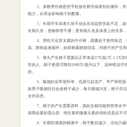
2、多数男性都是把手机放在裤兜或者别在腰间，
能力，从而会影响精子的数量。
3、长期开车或者久坐不动会压迫盆腔供血不足，
长期久坐，使输卵管不通；更有因久坐及体质上的关系，
4、男性不应穿太紧的牛仔裤，阴囊处于密闭状态
温，限制血液循环，妨碍精索静脉回流，对精子的产生和
5、睾丸产生精子需要比正常体温37℃低1℃-1.5℃
常的人，精子密度可降到1000万/毫升以下，这种情况
的。
6、吸烟妇女即使怀孕，也易引起流产、早产和死
故男子吸烟往往会使精子减少，每天吸烟20支，精子存
女的后患。
7、精子的产生需要原料，因此生精功能和营养水
保障必要的蛋白质、维生素和微量元素的供给还是必不可
8、长期饮酒者的精液中，精子数目减少，活动力