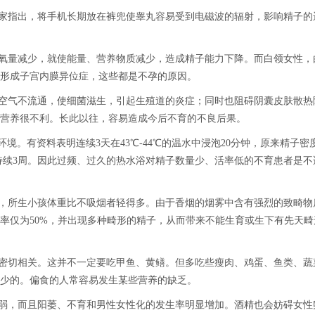
专家指出，将手机长期放在裤兜使睾丸容易受到电磁波的辐射，影响精子的
血氧量减少，就使能量、营养物质减少，造成精子能力下降。而白领女性，
形成子宫内膜异位症，这些都是不孕的原因。
，空气不流通，使细菌滋生，引起生殖道的炎症；同时也阻碍阴囊皮肤散热
营养很不利。长此以往，容易造成今后不育的不良后果。
的环境。有资料表明连续3天在43℃-44℃的温水中浸泡20分钟，原来精子密
可持续3周。因此过频、过久的热水浴对精子数量少、活率低的不育患者是不
胎，所生小孩体重比不吸烟者轻得多。由于香烟的烟雾中含有强烈的致畸物
活率仅为50%，并出现多种畸形的精子，从而带来不能生育或生下有先天畸
平密切相关。这并不一定要吃甲鱼、黄鳝。但多吃些瘦肉、鸡蛋、鱼类、蔬
少的。偏食的人常容易发生某些营养的缺乏。
减弱，而且阳萎、不育和男性女性化的发生率明显增加。酒精也会妨碍女性