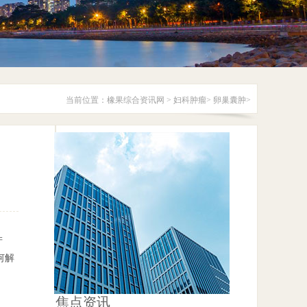
当前位置：
橡果综合资讯网
>
妇科肿瘤
>
卵巢囊肿
>
产
何解
焦点资讯