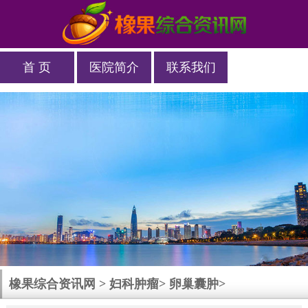
首 页
医院简介
联系我们
橡果综合资讯网
>
妇科肿瘤
>
卵巢囊肿
>