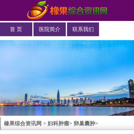
首 页
医院简介
联系我们
橡果综合资讯网
>
妇科肿瘤
>
卵巢囊肿
>